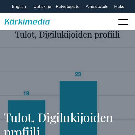
Skip
English
Uutiskirje
Palvelupiste
Aineistotuki
Haku
to
content
Kärkimedia
Tulot, Digilukijoiden
profiili