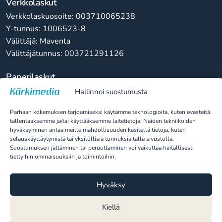
Verkkolaskut
Verkkolaskuosoite: 003710065238
Y-tunnus: 1006523-8
Välittäjä: Maventa
Välittäjätunnus: 003721291126
Paperilaskut
Kärkimedia Oy
Hallinnoi suostumusta
10065238
Parhaan kokemuksen tarjoamiseksi käytämme teknologioita, kuten evästeitä,
PL 100
tallentaaksemme ja/tai käyttääksemme laitetietoja. Näiden tekniikoiden
80020 Kollektor Scan
hyväksyminen antaa meille mahdollisuuden käsitellä tietoja, kuten
selauskäyttäytymistä tai yksilöllisiä tunnuksia tällä sivustolla.
Suostumuksen jättäminen tai peruuttaminen voi vaikuttaa haitallisesti
tiettyihin ominaisuuksiin ja toimintoihin.
Tietoa evästeistä
Tietosuojaseloste
Hyväksy
Kiellä