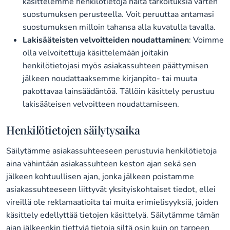
käsittelemme henkilötietoja näitä tarkoituksia varten
suostumuksen perusteella. Voit peruuttaa antamasi
suostumuksen milloin tahansa alla kuvatulla tavalla.
Lakisääteisten velvoitteiden noudattaminen
: Voimme
olla velvoitettuja käsittelemään joitakin
henkilötietojasi myös asiakassuhteen päättymisen
jälkeen noudattaaksemme kirjanpito- tai muuta
pakottavaa lainsäädäntöä. Tällöin käsittely perustuu
lakisääteisen velvoitteen noudattamiseen.
Henkilötietojen säilytysaika
Säilytämme asiakassuhteeseen perustuvia henkilötietoja
aina vähintään asiakassuhteen keston ajan sekä sen
jälkeen kohtuullisen ajan, jonka jälkeen poistamme
asiakassuhteeseen liittyvät yksityiskohtaiset tiedot, ellei
vireillä ole reklamaatioita tai muita erimielisyyksiä, joiden
käsittely edellyttää tietojen käsittelyä. Säilytämme tämän
ajan jälkeenkin tiettyjä tietoja siltä osin kuin on tarpeen