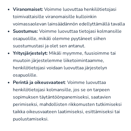
Viranomaiset:
Voimme luovuttaa henkilötietojasi
toimivaltaisille viranomaisille kulloinkin
voimassaolevan lainsäädännön edellyttämällä tavalla
Suostumus:
Voimme luovuttaa tietojasi kolmansille
osapuolille, mikäli olemme pyytäneet siihen
suostumustasi ja olet sen antanut.
Yritysjärjestelyt:
Mikäli myymme, fuusioimme tai
muutoin järjestelemme liiketoimintaamme,
henkilötietojasi voidaan luovuttaa järjestelyn
osapuolille.
Perintä ja oikeusvaateet
: Voimme luovuttaa
henkilötietojasi kolmansille, jos se on tarpeen
sopimuksen täytäntöönpanemiseksi, saatavien
perimiseksi, mahdollisten rikkomusten tutkimiseksi
taikka oikeusvaateen laatimiseksi, esittämiseksi tai
puolustamiseksi.