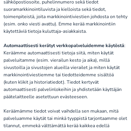
sähköpostiosoite, puhelinnumero sekä tiedot
suoramarkkinointiluvista ja kielloista sekä tiedot,
toimenpiteistä, joita markkinointiviestien johdosta on tehty
(esim. onko viesti avattu). Emme kerää markkinointiin
käytettäviä tietoja kuluttaja-asiakkaista.
Automaattisesti kerätyt verkkopalveluidemme käytöstä
:
Keräämme automaattisesti tietoja siitä, miten käytät
palveluitamme (esim. vierailun kesto ja aika), millä
sivustoilla ja sivustojen alueilla vierailet ja miten käytät
markkinointiviestiemme tai tiedotteidemme sisältöä
(kuten klikit ja historiatiedot). Tiedot kertyvät
automaattisesti palvelinlokeihin ja yhdistetään käyttäjän
päätelaitteelle asetettuun evästeeseen.
Keräämämme tiedot voivat vaihdella sen mukaan, mitä
palveluamme käytät tai minkä tyyppistä tarjontaamme olet
tilannut, emmekä välttämättä kerää kaikkea edellä