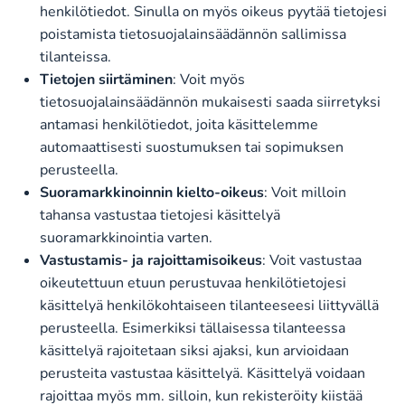
henkilötiedot. Sinulla on myös oikeus pyytää tietojesi
poistamista tietosuojalainsäädännön sallimissa
tilanteissa.
Tietojen siirtäminen
: Voit myös
tietosuojalainsäädännön mukaisesti saada siirretyksi
antamasi henkilötiedot, joita käsittelemme
automaattisesti suostumuksen tai sopimuksen
perusteella.
Suoramarkkinoinnin kielto-oikeus
: Voit milloin
tahansa vastustaa tietojesi käsittelyä
suoramarkkinointia varten.
Vastustamis- ja rajoittamisoikeus
: Voit vastustaa
oikeutettuun etuun perustuvaa henkilötietojesi
käsittelyä henkilökohtaiseen tilanteeseesi liittyvällä
perusteella. Esimerkiksi tällaisessa tilanteessa
käsittelyä rajoitetaan siksi ajaksi, kun arvioidaan
perusteita vastustaa käsittelyä. Käsittelyä voidaan
rajoittaa myös mm. silloin, kun rekisteröity kiistää