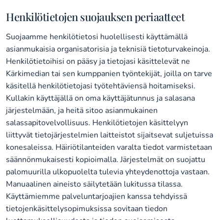
Henkilötietojen suojauksen periaatteet
Suojaamme henkilötietosi huolellisesti käyttämällä
asianmukaisia organisatorisia ja teknisiä tietoturvakeinoja.
Henkilötietoihisi on pääsy ja tietojasi käsittelevät ne
Kärkimedian tai sen kumppanien työntekijät, joilla on tarve
käsitellä henkilötietojasi työtehtäviensä hoitamiseksi.
Kullakin käyttäjällä on oma käyttäjätunnus ja salasana
järjestelmään, ja heitä sitoo asianmukainen
salassapitovelvollisuus. Henkilötietojen käsittelyyn
liittyvät tietojärjestelmien laitteistot sijaitsevat suljetuissa
konesaleissa. Häiriötilanteiden varalta tiedot varmistetaan
säännönmukaisesti kopioimalla. Järjestelmät on suojattu
palomuurilla ulkopuolelta tulevia yhteydenottoja vastaan.
Manuaalinen aineisto säilytetään lukitussa tilassa.
Käyttämiemme palveluntarjoajien kanssa tehdyissä
tietojenkäsittelysopimuksissa sovitaan tiedon