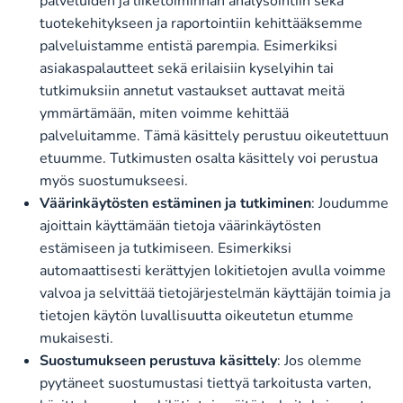
palveluiden ja liiketoiminnan analysointiin sekä
tuotekehitykseen ja raportointiin kehittääksemme
palveluistamme entistä parempia. Esimerkiksi
asiakaspalautteet sekä erilaisiin kyselyihin tai
tutkimuksiin annetut vastaukset auttavat meitä
ymmärtämään, miten voimme kehittää
palveluitamme. Tämä käsittely perustuu oikeutettuun
etuumme. Tutkimusten osalta käsittely voi perustua
myös suostumukseesi.
Väärinkäytösten estäminen ja tutkiminen
: Joudumme
ajoittain käyttämään tietoja väärinkäytösten
estämiseen ja tutkimiseen. Esimerkiksi
automaattisesti kerättyjen lokitietojen avulla voimme
valvoa ja selvittää tietojärjestelmän käyttäjän toimia ja
tietojen käytön luvallisuutta oikeutetun etumme
mukaisesti.
Suostumukseen perustuva käsittely
: Jos olemme
pyytäneet suostumustasi tiettyä tarkoitusta varten,