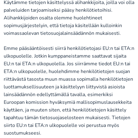
Käytämme tietojen käsittelyssä alihankkijoita, joilla voi olla
palveluiden tarjoamiseksi pääsy henkilötietoihisi.
Alihankkijoiden osalta olemme huolehtineet
sopimusjärjestelyin, että tietoja käsitellään kulloinkin
voimassaolevan tietosuojalainsäädännön mukaisesti.
Emme pääsääntöisesti siirrä henkilötietojasi EU:n tai ETA:n
ulkopuolelle. Jotkin kumppaneistamme saattavat sijaita
EU:n tai ETA:n ulkopuolella. Jos siirrämme tiedot EU:n tai
ETA:n ulkopuolelle, huolehdimme henkilötietojen suojan
riittävästä tasosta muun muassa sopimalla henkilötietojen
luottamuksellisuuteen ja käsittelyyn liittyvistä asioista
lainsäädännön edellyttämällä tavalla, esimerkiksi
Euroopan komission hyväksymiä mallisopimuslausekkeita
käyttäen, ja muuten siten, että henkilötietojen käsittely
tapahtuu tämän tietosuojaselosteen mukaisesti. Tietojen
siirto EU:n tai ETA:n ulkopuolelle voi perustua myös
suostumukseesi.