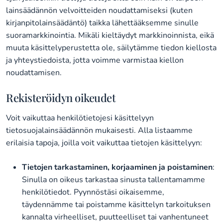
lainsäädännön velvoitteiden noudattamiseksi (kuten
kirjanpitolainsäädäntö) taikka lähettääksemme sinulle
suoramarkkinointia. Mikäli kieltäydyt markkinoinnista, eikä
muuta käsittelyperustetta ole, säilytämme tiedon kiellosta
ja yhteystiedoista, jotta voimme varmistaa kiellon
noudattamisen.
Rekisteröidyn oikeudet
Voit vaikuttaa henkilötietojesi käsittelyyn
tietosuojalainsäädännön mukaisesti. Alla listaamme
erilaisia tapoja, joilla voit vaikuttaa tietojen käsittelyyn:
Tietojen tarkastaminen, korjaaminen ja poistaminen
:
Sinulla on oikeus tarkastaa sinusta tallentamamme
henkilötiedot. Pyynnöstäsi oikaisemme,
täydennämme tai poistamme käsittelyn tarkoituksen
kannalta virheelliset, puutteelliset tai vanhentuneet