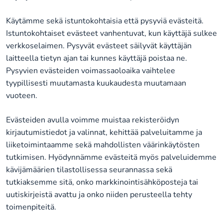
Käytämme sekä istuntokohtaisia että pysyviä evästeitä.
Istuntokohtaiset evästeet vanhentuvat, kun käyttäjä sulkee
verkkoselaimen. Pysyvät evästeet säilyvät käyttäjän
laitteella tietyn ajan tai kunnes käyttäjä poistaa ne.
Pysyvien evästeiden voimassaoloaika vaihtelee
tyypillisesti muutamasta kuukaudesta muutamaan
vuoteen.
Evästeiden avulla voimme muistaa rekisteröidyn
kirjautumistiedot ja valinnat, kehittää palveluitamme ja
liiketoimintaamme sekä mahdollisten väärinkäytösten
tutkimisen. Hyödynnämme evästeitä myös palveluidemme
kävijämäärien tilastollisessa seurannassa sekä
tutkiaksemme sitä, onko markkinointisähköposteja tai
uutiskirjeistä avattu ja onko niiden perusteella tehty
toimenpiteitä.