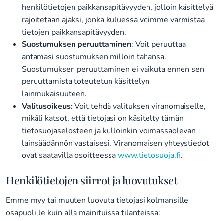
henkilötietojen paikkansapitävyyden, jolloin käsittelyä
rajoitetaan ajaksi, jonka kuluessa voimme varmistaa
tietojen paikkansapitävyyden.
Suostumuksen peruuttaminen
: Voit peruuttaa
antamasi suostumuksen milloin tahansa.
Suostumuksen peruuttaminen ei vaikuta ennen sen
peruuttamista toteutetun käsittelyn
lainmukaisuuteen.
Valitusoikeus:
Voit tehdä valituksen viranomaiselle,
mikäli katsot, että tietojasi on käsitelty tämän
tietosuojaselosteen ja kulloinkin voimassaolevan
lainsäädännön vastaisesi. Viranomaisen yhteystiedot
ovat saatavilla osoitteessa
www.tietosuoja.fi
.
Henkilötietojen siirrot ja luovutukset
Emme myy tai muuten luovuta tietojasi kolmansille
osapuolille kuin alla mainituissa tilanteissa: