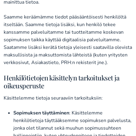
mainittua tietoa.
Saamme keräämämme tiedot pääsääntöisesti henkilöltä
itseltään. Saamme tietoja lisäksi, kun henkilö tekee
kanssamme palveluitamme tai tuotteitamme koskevan
sopimuksen taikka käyttää digitaalisia palveluitamme.
Saatamme lisäksi kerätä tietoja yleisesti saatavilla olevista
maksullisista ja maksuttomista lähteistä (kuten yritysten
verkkosivut, Asiakastieto, PRH:n rekisterit jne.).
Henkilötietojen käsittelyn tarkoitukset ja
oikeusperuste
Käsittelemme tietoja seuraaviin tarkoituksiin:
Sopimuksen täyttäminen
: Käsittelemme
henkilötietoja täyttääksemme sopimuksen palvelusta,
jonka olet tilannut sekä muuhun sopimussuhteen
hallinnointiin, kuten yhteydenpitoon ja tiedotteiden