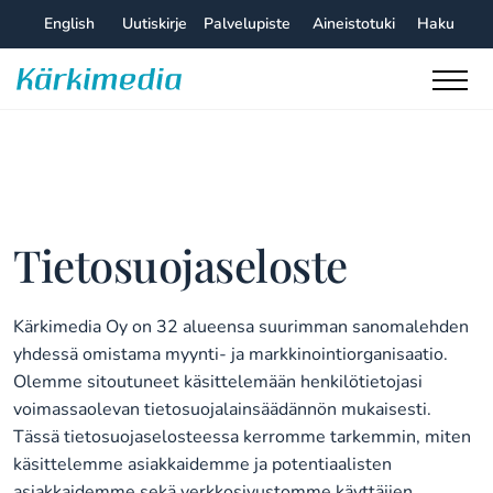
Skip
English
Uutiskirje
Palvelupiste
Aineistotuki
Haku
to
content
Kärkimedia
Tietosuojaseloste
Kärkimedia Oy on 32 alueensa suurimman sanomalehden
yhdessä omistama myynti- ja markkinointiorganisaatio.
Olemme sitoutuneet käsittelemään henkilötietojasi
voimassaolevan tietosuojalainsäädännön mukaisesti.
Tässä tietosuojaselosteessa kerromme tarkemmin, miten
käsittelemme asiakkaidemme ja potentiaalisten
asiakkaidemme sekä verkkosivustomme käyttäjien