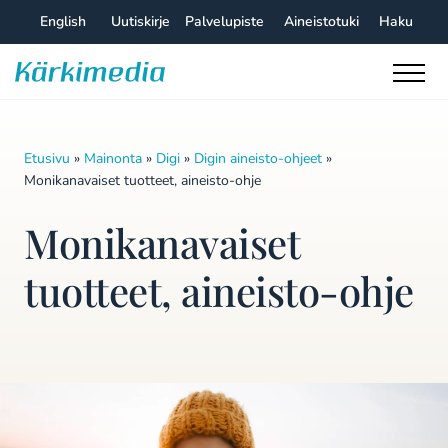
Skip
English
Uutiskirje
Palvelupiste
Aineistotuki
Haku
to
content
Kärkimedia
Etusivu
»
Mainonta
»
Digi
»
Digin aineisto-ohjeet
»
Monikanavaiset tuotteet, aineisto-ohje
Monikanavaiset
tuotteet, aineisto-ohje