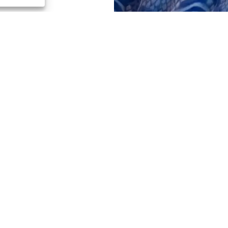
Palvelupiste
avoinna arkisin klo 8:00 – 16
Puh: 075 757 8550,
palvelupiste@karkimedia.fi
Käyntiosoite:
Tammasaarenkatu 5
(Santa Maria -talo, 3. krs)
00180 Helsinki