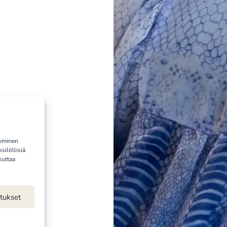
syminen
silöllisiä
kuttaa
tukset