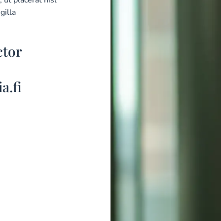
 ut placerat nisl
gilla
ctor
a.fi