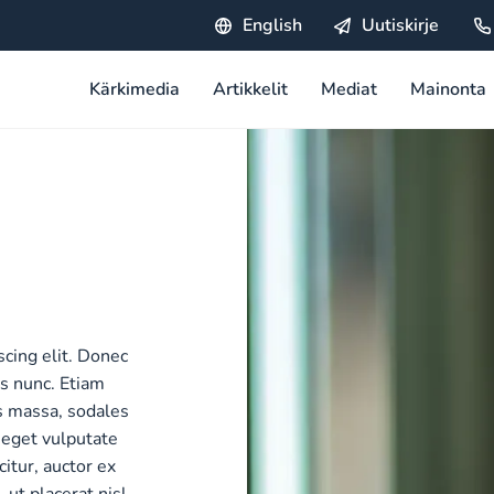
English
Uutiskirje
Kärkimedia
Artikkelit
Mediat
Mainonta
cing elit. Donec
us nunc. Etiam
os massa, sodales
 eget vulputate
citur, auctor ex