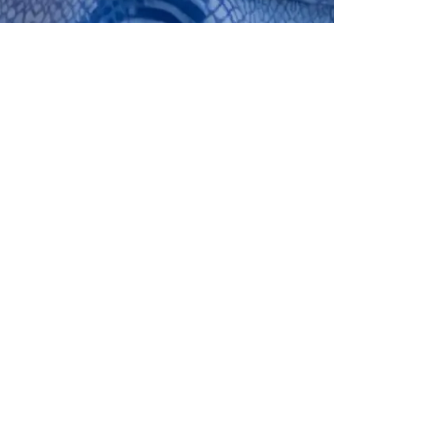
Digi- ja printtiaineistot
:00
Kärkimedian aineistolinkin kautta
Verkkolaskut
Verkkolaskuosoite: 003710065238
Y-tunnus: 1006523-8
Välittäjä: Maventa
Välittäjätunnus: 003721291126
Paperilaskut