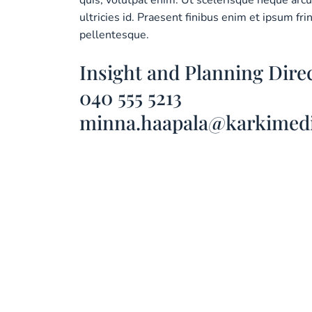
quis, volutpat enim. Ut scelerisque neque arcu,
ultricies id. Praesent finibus enim et ipsum frin
pellentesque.
Insight and Planning Dire
040 555 5213
minna.haapala@karkimedi