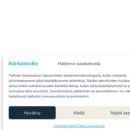
Hallinnoi suostumusta
Parhaan kokemuksen tarjoamiseksi käytämme teknologioita, kuten evästeitä,
tallentaaksemme ja/tai käyttääksemme laitetietoja. Näiden tekniikoiden hyväk
antaa meille mahdollisuuden käsitellä tietoja, kuten selauskäyttäytymistä tai yk
tunnuksia tällä sivustolla. Suostumuksen jättäminen tai peruuttaminen voi vai
haitallisesti tiettyihin ominaisuuksiin ja toimintoihin.
Hyväksy
Kiellä
Näytä ase
Evästekäytäntö
Tietosuojaseloste