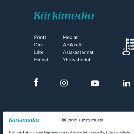
Printti
Mediat
Digi
Artikkelit
Liite
Asiakastarinat
Hinnat
Yhteystiedot
Hallinnoi suostumusta
Parhaan kokemuksen tarjoamiseksi käytämme teknologioita, kuten evästeitä,