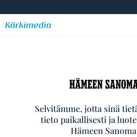
Skip
to
content
Kärkimedia
Hämeen
Selvitämme, jotta sinä tietä
tieto paikallisesti ja luote
Sanomat
Hämeen Sanomat