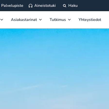
Palvelupiste
Aineistotuki
Haku
Asiakastarinat
Tutkimus
Yhteystiedot