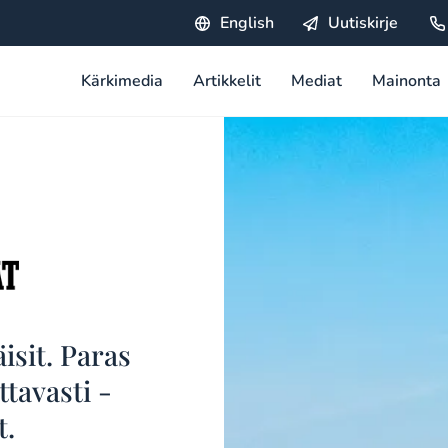
English
Uutiskirje
Kärkimedia
Artikkelit
Mediat
Mainonta
isit. Paras
ttavasti -
.