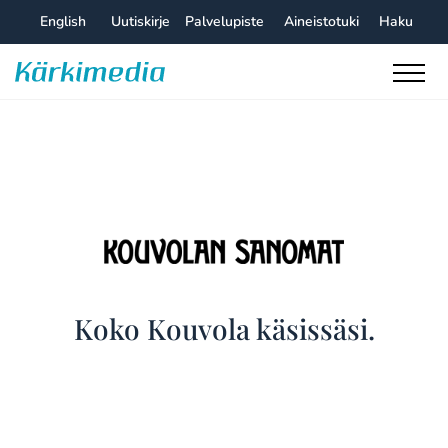
Skip
English
Uutiskirje
Palvelupiste
Aineistotuki
Haku
to
content
Kärkimedia
Kouvolan
Koko Kouvola käsissäsi.
Sanomat