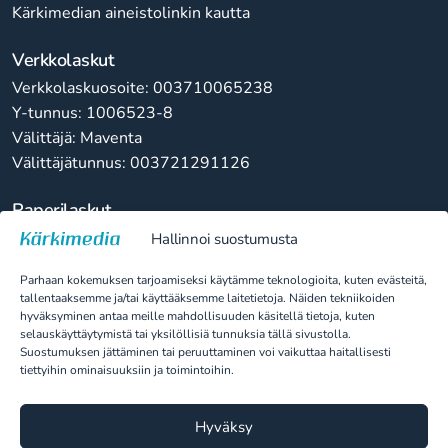
Kärkimedian aineistolinkin kautta
Verkkolaskut
Verkkolaskuosoite: 003710065238
Y-tunnus: 1006523-8
Välittäjä: Maventa
Välittäjätunnus: 003721291126
Paperilaskut
Kärkimedia Oy
Hallinnoi suostumusta
10065238
Parhaan kokemuksen tarjoamiseksi käytämme teknologioita, kuten evästeitä,
PL 100
tallentaaksemme ja/tai käyttääksemme laitetietoja. Näiden tekniikoiden
80020 Kollektor Scan
hyväksyminen antaa meille mahdollisuuden käsitellä tietoja, kuten
selauskäyttäytymistä tai yksilöllisiä tunnuksia tällä sivustolla.
Suostumuksen jättäminen tai peruuttaminen voi vaikuttaa haitallisesti
tiettyihin ominaisuuksiin ja toimintoihin.
Tietoa evästeistä
Tietosuojaseloste
Hyväksy