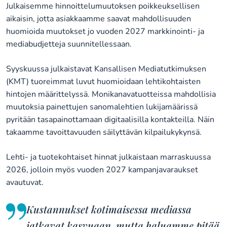
Julkaisemme hinnoittelumuutoksen poikkeuksellisen
aikaisin, jotta asiakkaamme saavat mahdollisuuden
huomioida muutokset jo vuoden 2027 markkinointi- ja
mediabudjetteja suunnitellessaan.
Syyskuussa julkaistavat Kansallisen Mediatutkimuksen
(KMT) tuoreimmat luvut huomioidaan lehtikohtaisten
hintojen määrittelyssä. Monikanavatuotteissa mahdollisia
muutoksia painettujen sanomalehtien lukijamäärissä
pyritään tasapainottamaan digitaalisilla kontakteilla. Näin
takaamme tavoittavuuden säilyttävän kilpailukykynsä.
Lehti- ja tuotekohtaiset hinnat julkaistaan marraskuussa
2026, jolloin myös vuoden 2027 kampanjavaraukset
avautuvat.
Kustannukset kotimaisessa mediassa
jatkavat kasvuaan, mutta haluamme pitää