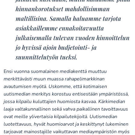
hinnankorotukset mahdollisimman
maltillisina. Samalla haluamme tarjota
asiakkaillemme ennakoitavuutta
julkaisemalla tulevan vuoden hinnoittelun
jo hyvissä ajoin budjetointi- ja
suunnittelutyön tueksi.
Ensi vuonna s
uomalainen mediakenttä muuttuu
merkittävästi muun muassa rahapelimarkkinan
avautumisen myötä. Uskomme, että kotimaisen
uutismedian merkitys korostuu entisestään ympäristössä,
jossa kilpailu kuluttajien huomiosta kasvaa. Kärkimedian
laaja valtakunnallinen sekä vahva paikallinen tavoittavuus
ovat meille ylivertaisia kilpailutekijoitä. Uutismedian
luotettavuus, hyvät huomioarvot ja keskittynyt lukeminen
tarjoavat mainostajille vaikuttavan mediaympäristön myös