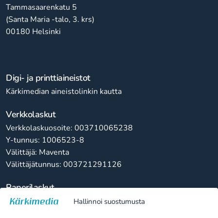
Tammasaarenkatu 5
(Santa Maria -talo, 3. krs)
00180 Helsinki
Digi- ja printtiaineistot
Kärkimedian aineistolinkin kautta
Verkkolaskut
Verkkolaskuosoite: 003710065238
Y-tunnus: 1006523-8
Välittäjä: Maventa
Välittäjätunnus: 003721291126
Paperilaskut
Kärkimedia Oy
Hallinnoi suostumusta
10065238