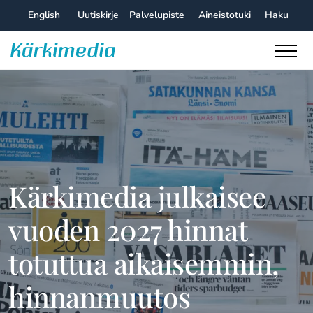
Skip
English
Uutiskirje
Palvelupiste
Aineistotuki
Haku
to
content
Kärkimedia
Kärkimedia julkaisee
vuoden 2027 hinnat
totuttua aikaisemmin,
hinnanmuutos