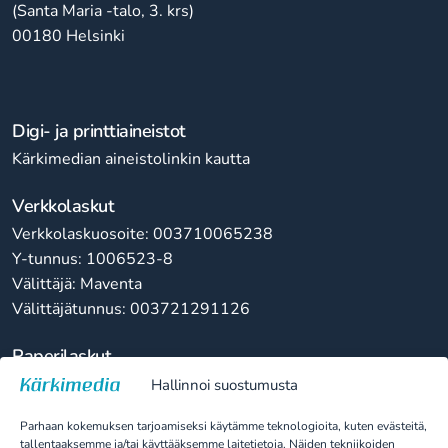
(Santa Maria -talo, 3. krs)
00180 Helsinki
Digi- ja printtiaineistot
Kärkimedian aineistolinkin kautta
Verkkolaskut
Verkkolaskuosoite: 003710065238
Y-tunnus: 1006523-8
Välittäjä: Maventa
Välittäjätunnus: 003721291126
Paperilaskut
Kärkimedia Oy
Hallinnoi suostumusta
10065238
Parhaan kokemuksen tarjoamiseksi käytämme teknologioita, kuten evästeitä,
PL 100
tallentaaksemme ja/tai käyttääksemme laitetietoja. Näiden tekniikoiden