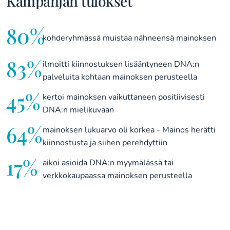
Kampanjan tulokset
80%
kohderyhmässä muistaa nähneensä mainoksen
83%
ilmoitti kiinnostuksen lisääntyneen DNA:n
palveluita kohtaan mainoksen perusteella
45%
kertoi mainoksen vaikuttaneen positiivisesti
DNA:n mielikuvaan
64%
mainoksen lukuarvo oli korkea - Mainos herätti
kiinnostusta ja siihen perehdyttiin
17%
aikoi asioida DNA:n myymälässä tai
verkkokaupaassa mainoksen perusteella