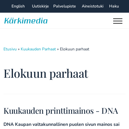
Skip
English
Uutiskirje
Palvelupiste
Aineistotuki
Haku
to
content
Kärkimedia
Etusivu
»
Kuukauden Parhaat
»
Elokuun parhaat
Elokuun parhaat
Kuukauden printtimainos - DNA
DNA Kaupan valtakunnallinen puolen sivun mainos sai