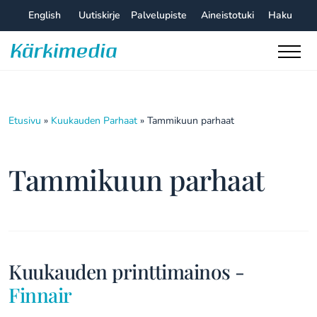
Skip
English
Uutiskirje
Palvelupiste
Aineistotuki
Haku
to
content
Kärkimedia
Etusivu
»
Kuukauden Parhaat
»
Tammikuun parhaat
Tammikuun parhaat
Kuukauden printtimainos -
Finnair